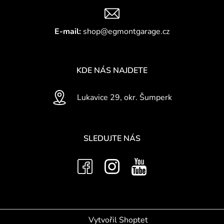
č
u
j
E-mail:
shop@egmontgarage.cz
e
m
e
KDE NÁS NAJDETE
Lukavice 29, okr. Šumperk
SLEDUJTE NÁS
Vytvořil Shoptet