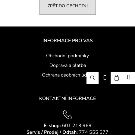
ZPĚT DO OBCHODU
a
j
í
Z
t
á
?
INFORMACE PRO VÁS
p
a
Obchodní podmínky
t
Doprava a platba
í
HLEDAT
Ochrana osobních údajů
Hledat
Nákup
M
Přihlášení
košík
D
KONTAKTNÍ INFORMACE
o
p
o
r
E-shop:
601 213 969
u
Servis / Prodej / Odtah:
774 555 577