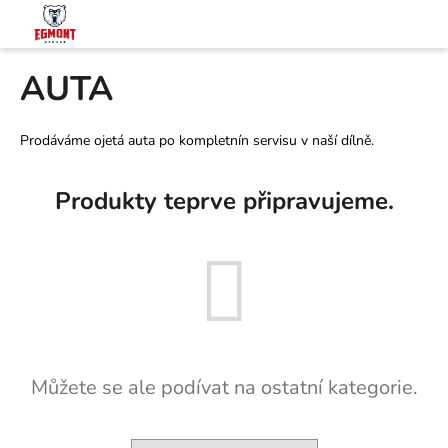
K
Přejít
na
o
obsah
Zpět
Zpět
š
AUTA
í
C
k
o
Prodáváme ojetá auta po kompletnín servisu v naší dílně.
p
o
Produkty teprve připravujeme.
t
ř
e
b
u
j
e
Můžete se ale podívat na ostatní kategorie.
t
e
n