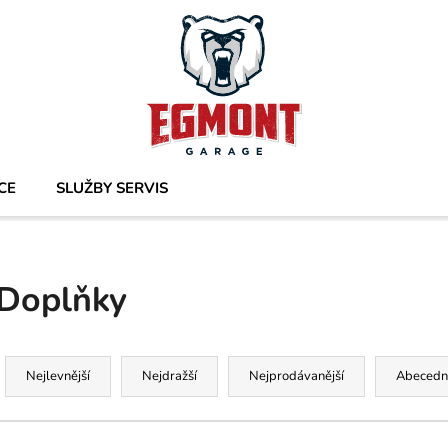
Co potřebujete najít?
HLEDAT
CE
SLUŽBY SERVIS
Doporučujeme
Doplňky
Ř
a
Nejlevnější
Nejdražší
Nejprodávanější
Abecedn
z
e