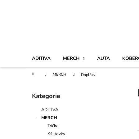
K
Přejít
na
o
obsah
Zpět
Zpět
š
do
do
í
obchodu
obchodu
k
ADITIVA
MERCH
AUTA
KOBER
Domů
MERCH
Doplňky
P
o
Kategorie
Přeskočit
s
kategorie
t
ADITIVA
r
MERCH
a
Trička
n
Kšiltovky