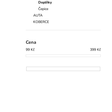
n
Doplňky
í
í
Čepice
p
AUTA
i
a
KOBERCE
n
e
l
Cena
99
Kč
399
Kč