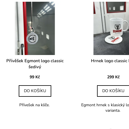
V
n
ý
p
p
r
s
o
p
d
r
u
o
k
d
Přívěšek Egmont logo classic
Hrnek logo classic 
t
šedivý
u
ů
k
99 Kč
299 Kč
t
ů
DO KOŠÍKU
DO KOŠÍKU
Přívešek na klíče.
Egmont hrnek s klasický l
varianta.