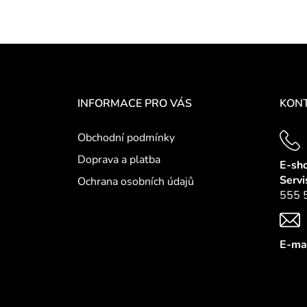
Z
á
INFORMACE PRO VÁS
KONT
p
a
Obchodní podmínky
t
Doprava a platba
E-sh
í
Servi
Ochrana osobních údajů
555 
E-mai