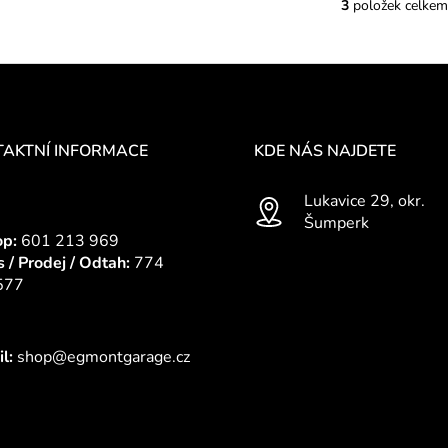
3
položek celkem
O
v
l
á
d
a
c
AKTNÍ INFORMACE
KDE NÁS NAJDETE
í
p
Lukavice 29, okr.
r
Šumperk
v
op:
601 213 969
k
s / Prodej / Odtah:
774
y
577
v
ý
p
l:
shop@egmontgarage.cz
i
s
u