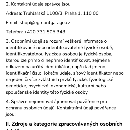
2. Kontaktní údaje správce jsou
a
Adresa: Truhlářská 1108/3, Praha 1, 110 00
j
í
Email: shop@egmontgarage.cz
t
Telefon: +420 731 805 348
?
3. Osobními údaji se rozumí veškeré informace o
identifikované nebo identifikovatelné fyzické osobě;
identifikovatelnou fyzickou osobou je fyzická osoba,
kterou lze přímo či nepřímo identifikovat, zejména
odkazem na určitý identifikátor, například jméno,
HLEDAT
identifikační číslo, lokační údaje, síťový identifikátor nebo
na jeden či více zvláštních prvků fyzické, fyziologické,
genetické, psychické, ekonomické, kulturní nebo
D
společenské identity této fyzické osoby.
o
4. Správce nejmenoval / jmenoval pověřence pro
p
ochranu osobních údajů. Kontaktními údaji pověřence
o
jsou:
r
II.
Zdroje a kategorie zpracovávaných osobních
u