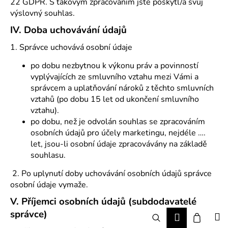
22 GDPR. S takovým zpracováním jste poskytl/a svůj
výslovný souhlas.
IV.
Doba uchovávání údajů
1. Správce uchovává osobní údaje
po dobu nezbytnou k výkonu práv a povinností
vyplývajících ze smluvního vztahu mezi Vámi a
správcem a uplatňování nároků z těchto smluvních
vztahů (po dobu 15 let od ukončení smluvního
vztahu).
po dobu, než je odvolán souhlas se zpracováním
osobních údajů pro účely marketingu, nejdéle ….
let, jsou-li osobní údaje zpracovávány na základě
souhlasu.
2. Po uplynutí doby uchovávání osobních údajů správce
osobní údaje vymaže.
V.
Příjemci osobních údajů (subdodavatelé
správce)
Hledat
Nákup
M
Přihlášení