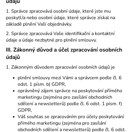
č
údajů
u
1. Správce zpracovává osobní údaje, které jste mu
j
poskytl/a nebo osobní údaje, které správce získal na
e
základě plnění Vaší objednávky.
m
e
2. Správce zpracovává Vaše identifikační a kontaktní
údaje a údaje nezbytné pro plnění smlouvy.
III.
Zákonný důvod a účel zpracování osobních
údajů
1. Zákonným důvodem zpracování osobních údajů je
plnění smlouvy mezi Vámi a správcem podle čl. 6
odst. 1 písm. b) GDPR,
oprávněný zájem správce na poskytování přímého
marketingu (zejména pro zasílání obchodních
sdělení a newsletterů) podle čl. 6 odst. 1 písm. f)
GDPR,
Váš souhlas se zpracováním pro účely poskytování
přímého marketingu (zejména pro zasílání
obchodních sdělení a newsletterů) podle čl. 6 odst.