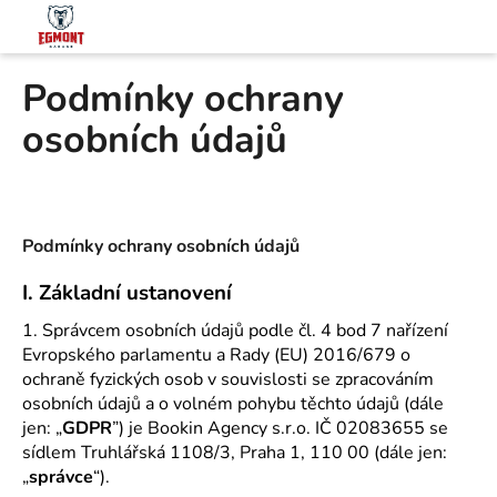
K
Přejít
na
o
obsah
Zpět
Zpět
š
Podmínky ochrany
í
C
k
osobních údajů
o
p
o
t
Podmínky ochrany osobních údajů
ř
e
I.
Základní ustanovení
b
1. Správcem osobních údajů podle čl. 4 bod 7 nařízení
u
Evropského parlamentu a Rady (EU) 2016/679 o
j
ochraně fyzických osob v souvislosti se zpracováním
osobních údajů a o volném pohybu těchto údajů (dále
e
jen: „
GDPR
”) je Bookin Agency s.r.o. IČ 02083655 se
t
sídlem Truhlářská 1108/3, Praha 1, 110 00 (dále jen:
e
„
správce
“).
n