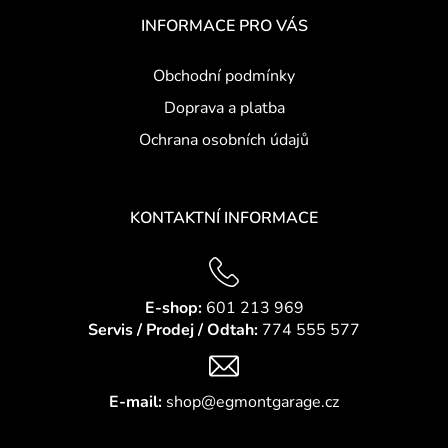
á
INFORMACE PRO VÁS
p
a
Obchodní podmínky
t
Doprava a platba
í
Ochrana osobních údajů
KONTAKTNÍ INFORMACE
E-shop:
601 213 969
Servis / Prodej / Odtah:
774 555 577
E-mail:
shop@egmontgarage.cz