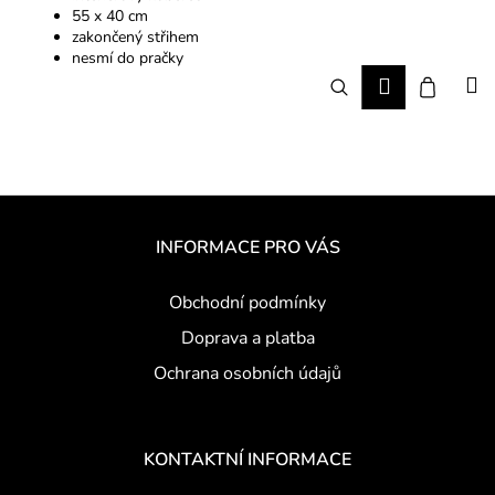
č
55 x 40 cm
u
zakončený střihem
j
nesmí do pračky
e
Hledat
Nákup
M
Přihlášení
m
e
košík
Z
á
INFORMACE PRO VÁS
p
a
Obchodní podmínky
t
Doprava a platba
í
Ochrana osobních údajů
KONTAKTNÍ INFORMACE