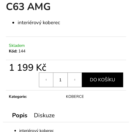
C63 AMG
a
j
í
interiérový koberec
t
?
Skladem
Kód:
144
1 199 Kč
HLEDAT
Měrná
DO KOŠÍKU
cena:
D
Kategorie
:
KOBERCE
o
p
o
Popis
Diskuze
r
u
interiérový koberec