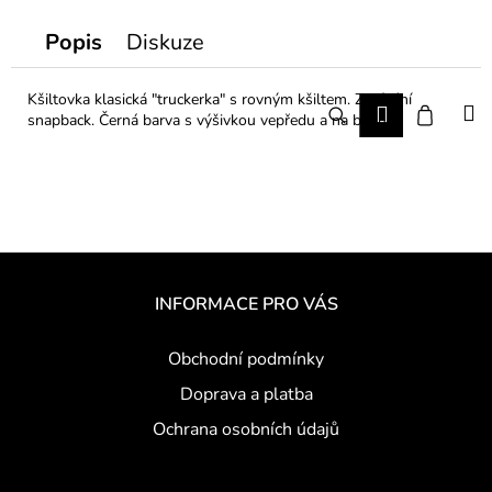
č
u
Popis
Diskuze
j
e
m
Kšiltovka klasická "truckerka" s rovným kšiltem. Zapínání
Hledat
Nákup
M
Přihlášení
e
snapback. Černá barva s výšivkou vepředu a na boku.
košík
Z
á
INFORMACE PRO VÁS
p
a
Obchodní podmínky
t
Doprava a platba
í
Ochrana osobních údajů