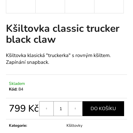
a
j
í
Kšiltovka classic trucker
t
black claw
?
Kšiltovka klasická "truckerka" s rovným kšiltem.
Zapínání snapback.
HLEDAT
Skladem
Kód:
84
D
o
799 Kč
p
DO KOŠÍKU
o
Měrná
r
cena:
Kategorie
:
Kšiltovky
u